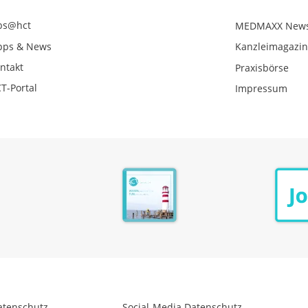
bs@hct
MEDMAXX New
pps & News
Kanzleimagazi
ntakt
Praxisbörse
T-Portal
Impressum
atenschutz
Social-Media Datenschutz