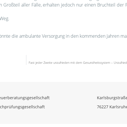
oßteil aller Fälle, erhalten jedoch nur einen Bruchteil der F
 Weg.
könnte die ambulante Versorgung in den kommenden Jahren mas
Fast jeder Zweite unzufrieden mit dem Gesundheitssystem – Unzufrieden
euerberatungsgesellschaft
Karlsburgstraß
chprüfungsgesellschaft
76227 Karlsruh