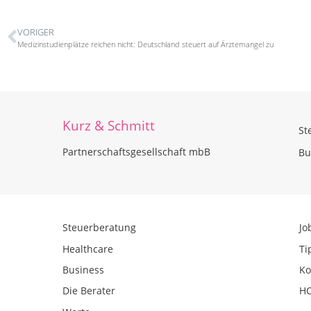
VORIGER
Medizinstudienplätze reichen nicht: Deutschland steuert auf Ärztemangel zu
Kurz & Schmitt
St
Partnerschaftsgesellschaft mbB
Bu
Steuerberatung
Jo
Healthcare
Ti
Business
Ko
Die Berater
HC