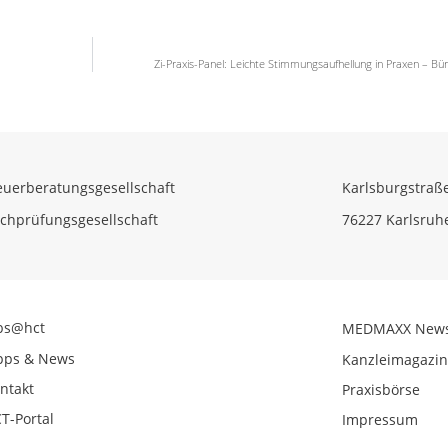
Zi-Praxis-Panel: Leichte Stimmungsaufhellung in Praxen – Büro
euerberatungsgesellschaft
Karlsburgstraß
chprüfungsgesellschaft
76227 Karlsruh
bs@hct
MEDMAXX New
pps & News
Kanzleimagazi
ntakt
Praxisbörse
T-Portal
Impressum