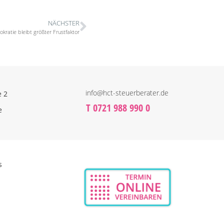
NÄCHSTER
kratie bleibt größter Frustfaktor
info@hct-steuerberater.de
e 2
T 0721 988 990 0
e
s
n