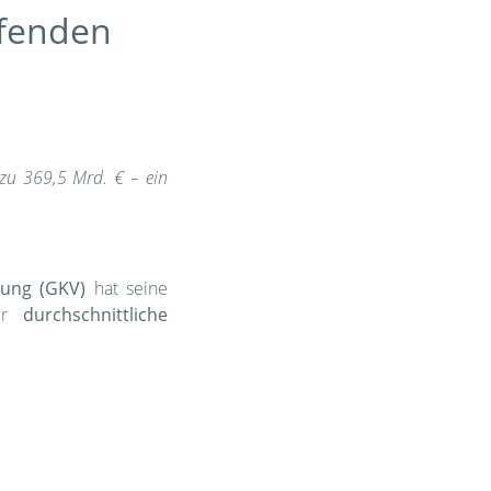
ufenden
zu 369,5 Mrd. € – ein
rung (GKV)
hat seine
der
durchschnittliche