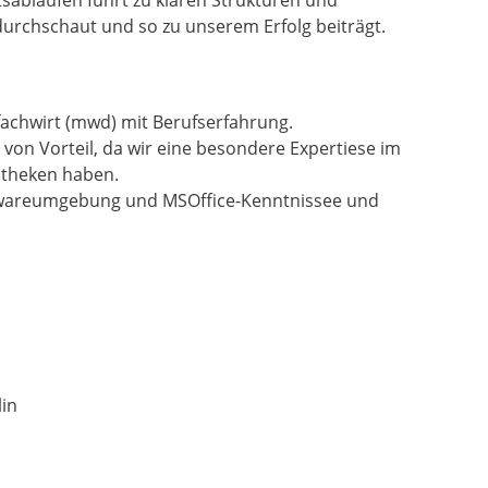
sabläufen führt zu klaren Strukturen und
 durchschaut und so zu unserem Erfolg beiträgt.
achwirt (mwd) mit Berufserfahrung.
on Vorteil, da wir eine besondere Expertiese im
otheken haben.
ftwareumgebung und MSOffice-Kenntnissee und
lin