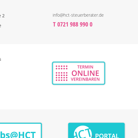
info@hct-steuerberater.de
e 2
T 0721 988 990 0
e
s
n