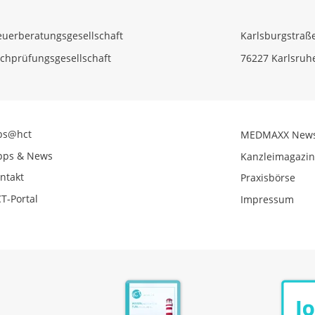
euerberatungsgesellschaft
Karlsburgstraß
chprüfungsgesellschaft
76227 Karlsruh
bs@hct
MEDMAXX New
pps & News
Kanzleimagazi
ntakt
Praxisbörse
T-Portal
Impressum