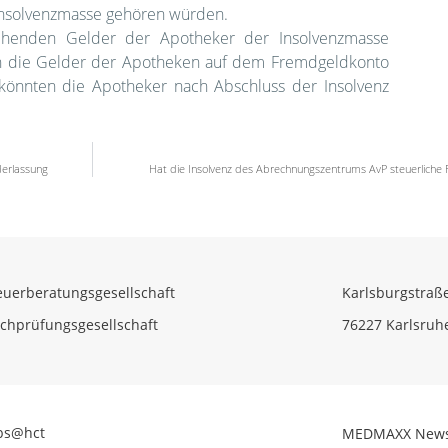
r Insolvenzmasse gehören würden.
tehenden Gelder der Apotheker der Insolvenzmasse
n die Gelder der Apotheken auf dem Fremdgeldkonto
 könnten die Apotheker nach Abschluss der Insolvenz
derlassung
Hat die Insolvenz des Abrechnungszentrums AvP steuerliche 
euerberatungsgesellschaft
Karlsburgstraß
chprüfungsgesellschaft
76227 Karlsruh
bs@hct
MEDMAXX New