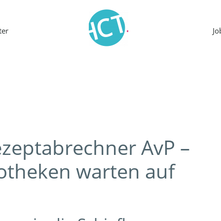
ter
J
ezeptabrechner AvP –
otheken warten auf