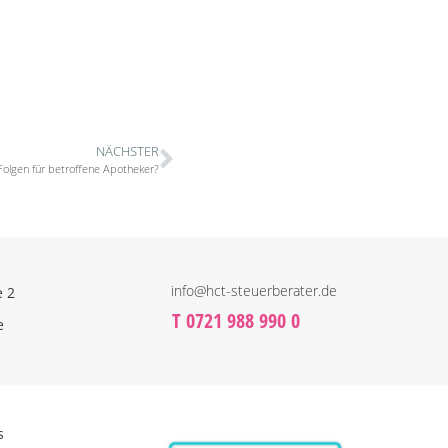
NÄCHSTER
Folgen für betroffene Apotheker?
info@hct-steuerberater.de
e 2
T 0721 988 990 0
e
s