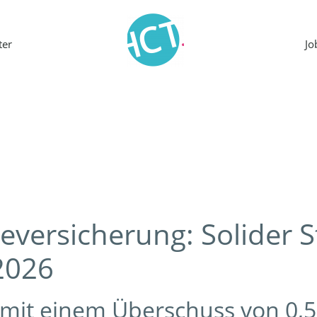
ter
J
eversicherung: Solider St
2026
mit einem Überschuss von 0,5 