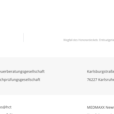
Wegfall des Honorardeckels: Entbudgeti
euerberatungsgesellschaft
Karlsburgstraß
chprüfungsgesellschaft
76227 Karlsruh
bs@hct
MEDMAXX New