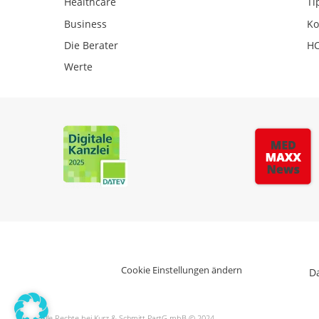
Healthcare
Ti
Business
Ko
Die Berater
HC
Werte
Cookie Einstellungen ändern
D
Alle Rechte bei Kurz & Schmitt PartG mbB © 2024