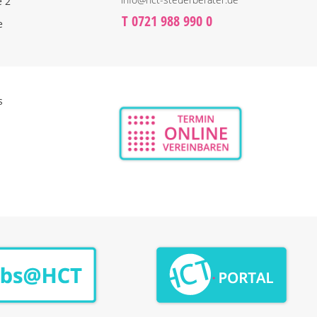
e 2
T 0721 988 990 0
e
s
n