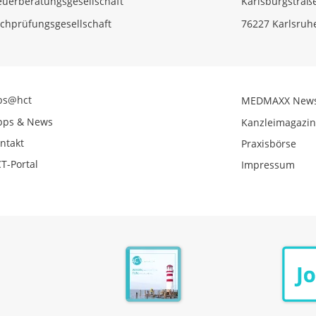
euerberatungsgesellschaft
Karlsburgstraß
chprüfungsgesellschaft
76227 Karlsruh
bs@hct
MEDMAXX New
pps & News
Kanzleimagazi
ntakt
Praxisbörse
T-Portal
Impressum