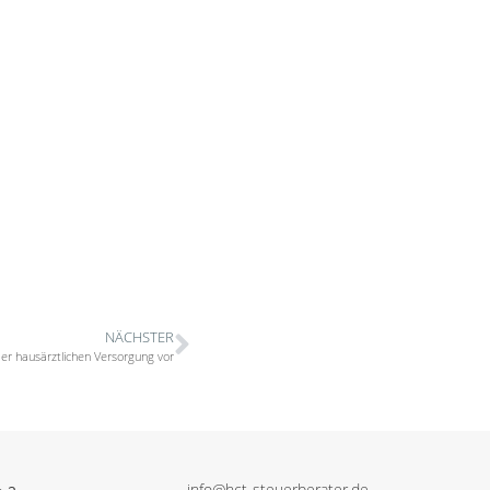
NÄCHSTER
er hausärztlichen Versorgung vor
info@hct-steuerberater.de