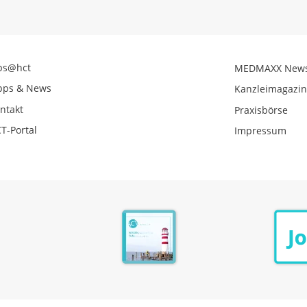
bs@hct
MEDMAXX New
pps & News
Kanzleimagazi
ntakt
Praxisbörse
T-Portal
Impressum