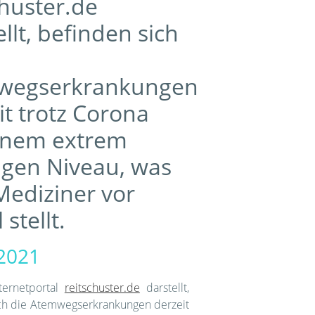
chuster.de
ellt, befinden sich
wegserkrankungen
it trotz Corona
inem extrem
igen Niveau, was
 Mediziner vor
 stellt.
.2021
ternetportal
reitschuster.de
darstellt,
ch die Atemwegserkrankungen derzeit