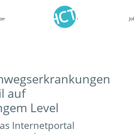
ter
J
mwegserkrankungen
il auf
ngem Level
as Internetportal