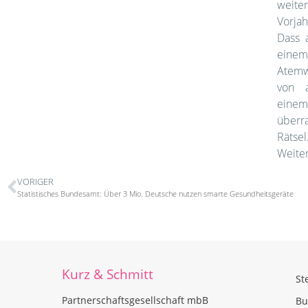
wei
Vorjah
Dass 
ein
Atemw
von 
einem
überra
Rätsel
Weite
VORIGER
Statistisches Bundesamt: Über 3 Mio. Deutsche nutzen smarte Gesundheitsgeräte
Kurz & Schmitt
St
Partnerschaftsgesellschaft mbB
Bu