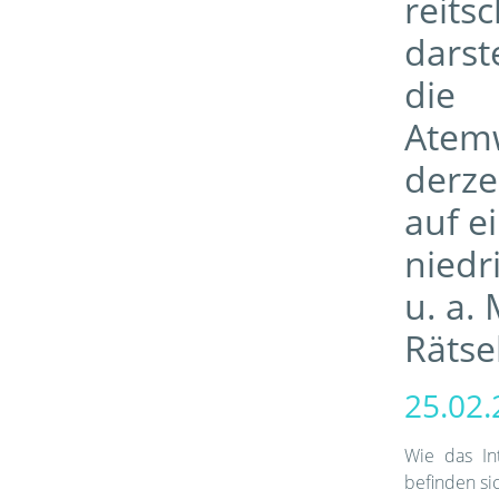
reits
darst
die
Atem
derze
auf e
niedr
u. a.
Rätsel
25.02
Wie das In
befinden si