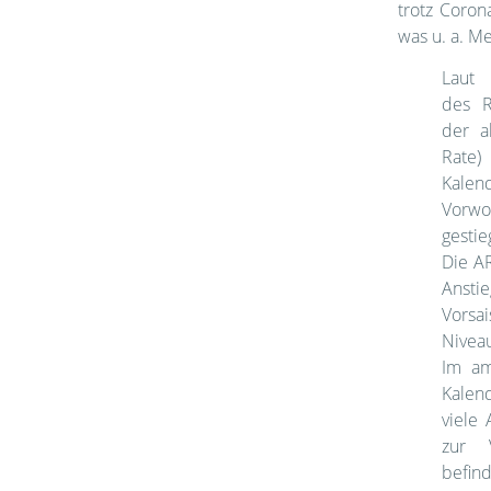
trotz Coron
was u. a. Me
Laut 
des Ro
der a
Rate
Kale
Vorw
gestie
Die AR
Ansti
Vorsa
Nivea
Im am
Kalen
viele
zur 
befin