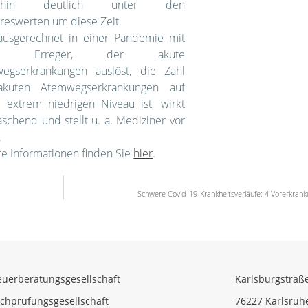
terhin deutlich unter den
reswerten um diese Zeit.
ausgerechnet in einer Pandemie mit
em Erreger, der akute
egserkrankungen auslöst, die Zahl
akuten Atemwegserkrankungen auf
 extrem niedrigen Niveau ist, wirkt
schend und stellt u. a. Mediziner vor
.
re Informationen finden Sie
hier
.
Schwere Covid-19-Krankheitsverläufe: 4 Vorerkranku
euerberatungsgesellschaft
Karlsburgstraß
chprüfungsgesellschaft
76227 Karlsruh