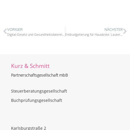
VORIGER
NÄCHSTER
Digital-Gesetz und Gesundheitsdatennutzungsgesetz
Entbudgetierung für Hausärzte: Lauterbachs Maßnahmenpaket für eine gestärkte ambulante Versorgung
Kurz & Schmitt
Partnerschaftsgesellschaft mbB
Steuerberatungsgesellschaft
Buchprüfungsgesellschaft
Karlsburgstraße 2